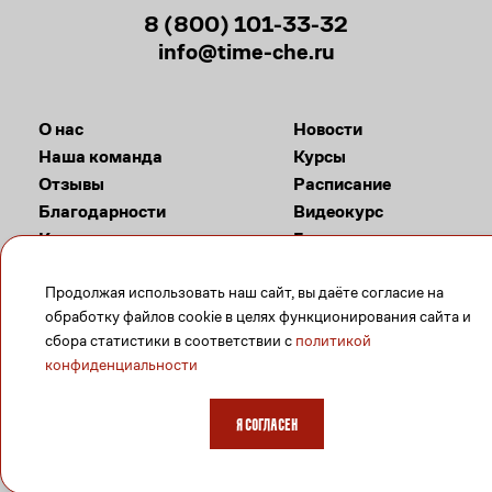
8 (800) 101-33-32
info@time-che.ru
О нас
Новости
Наша команда
Курсы
Отзывы
Расписание
Благодарности
Видеокурс
Контакты
Галерея
Продолжая использовать наш сайт, вы даёте согласие на
Задать вопрос
обработку файлов cookie в целях функционирования сайта и
сбора статистики в соответствии с
политикой
конфиденциальности
Я согласен
© 2026
Тактическая медицина
| Время-Ч НПО «Перспектива»
Образовательная лицензия № Л035-01298-77/01200647 город Москва
Политика в отношении обработки персональных данных