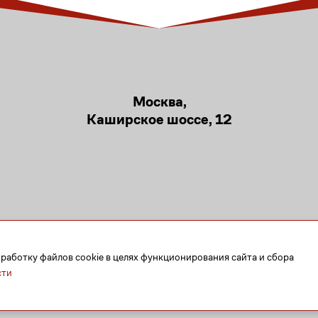
Москва,
Каширское шоссе, 12
бработку файлов cookie в целях функционирования сайта и сбора
сти
© 2026
Тактическая медицина
| Время-Ч НПО «Перспектива»
Образовательная лицензия № Л035-01298-77/01200647 город Москва
Политика в отношении обработки персональных данных